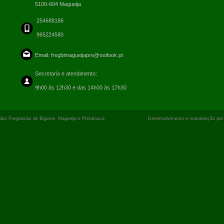
5100-604 Magueija
254688186
965224580
Email:
fregbimagueijapre@outlook.pt
Secretaria e atendimento:
9h00 às 12h30 e das 14h00 às 17h30
o das Freguesias de Bigorne, Magueija e Pretarouca Desenvolvimento e manutenção po