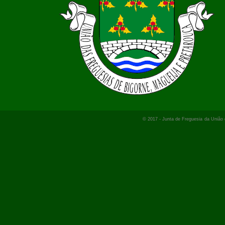
© 2017 -
Junta de Freguesia
da Uniã