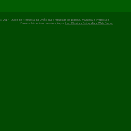
© 2017 -
Junta de Freguesia
da União das Freguesias de Bigorne, Magueija e Pretarouca
Desenvolvimento e manutenção por
Lino Oliveira - Fotografia e Web Design