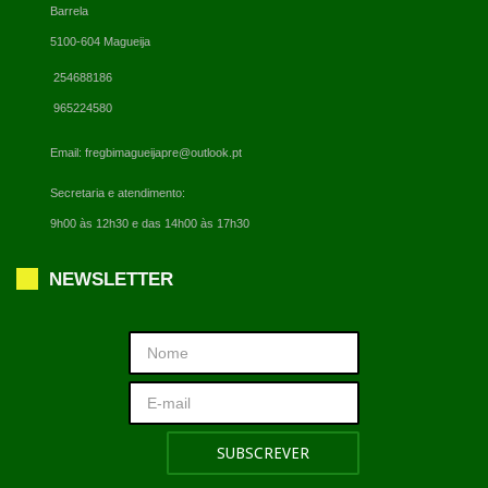
Barrela
5100-604 Magueija
254688186
965224580
Email:
fregbimagueijapre@outlook.pt
Secretaria e atendimento:
9h00 às 12h30 e das 14h00 às 17h30
NEWSLETTER