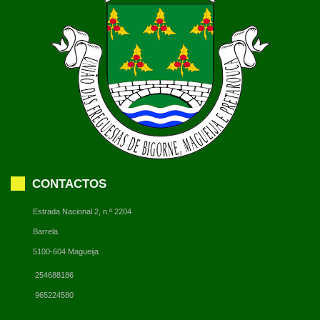
CONTACTOS
Estrada Nacional 2, n.º 2204
Barrela
5100-604 Magueija
254688186
965224580