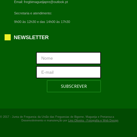
Email:
fregbimagueijapre@outlook.pt
Secretaria e atendimento:
9h00 às 12h30 e das 14h00 às 17h30
NEWSLETTER
© 2017 -
Junta de Freguesia
da União das Freguesias de Bigorne, Magueija e Pretarouca
Desenvolvimento e manutenção por
Lino Oliveira - Fotografia e Web Design