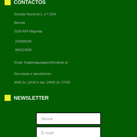
CONTACTOS
Estrada Nacional 2, n.º 2204
Barrela
5100-604 Magueija
254688186
965224580
Email:
fregbimagueijapre@outlook.pt
Secretaria e atendimento:
9h00 às 12h30 e das 14h00 às 17h30
NEWSLETTER