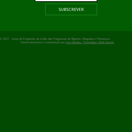
© 2017 -
Junta de Freguesia
da União das Freguesias de Bigorne, Magueija e Pretarouca
Desenvolvimento e manutenção por
Lino Oliveira - Fotografia e Web Design