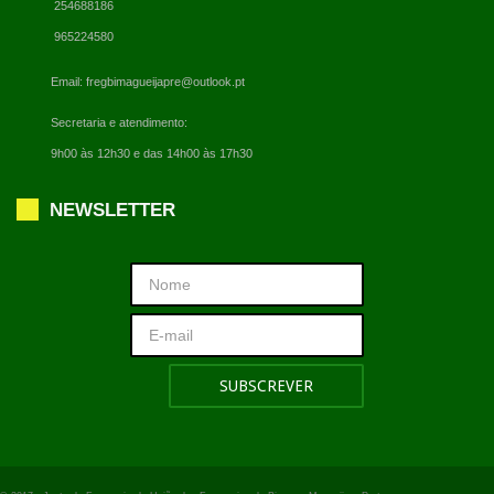
254688186
965224580
Email:
fregbimagueijapre@outlook.pt
Secretaria e atendimento:
9h00 às 12h30 e das 14h00 às 17h30
NEWSLETTER