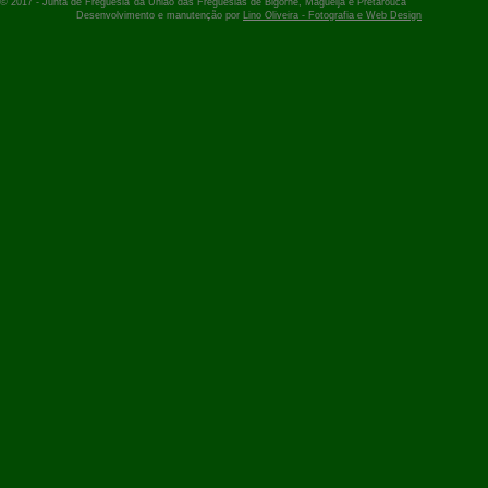
© 2017 -
Junta de Freguesia
da União das Freguesias de Bigorne, Magueija e Pretarouca
Desenvolvimento e manutenção por
Lino Oliveira - Fotografia e Web Design