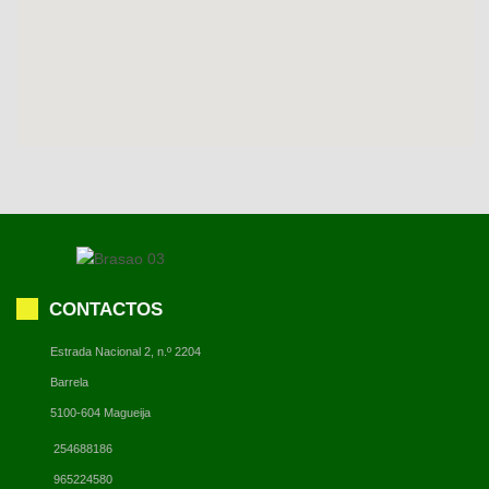
CONTACTOS
Estrada Nacional 2, n.º 2204
Barrela
5100-604 Magueija
254688186
965224580