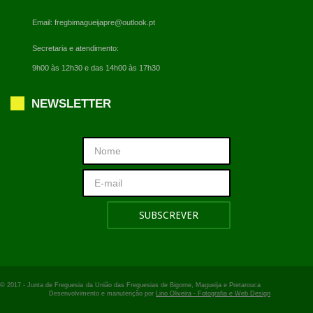
Email:
fregbimagueijapre@outlook.pt
Secretaria e atendimento:
9h00 às 12h30 e das 14h00 às 17h30
NEWSLETTER
© 2017 -
Junta de Freguesia
da União das Freguesias de Bigorne, Magueija e Pretarouca
Desenvolvimento e manutenção por
Lino Oliveira - Fotografia e Web Design