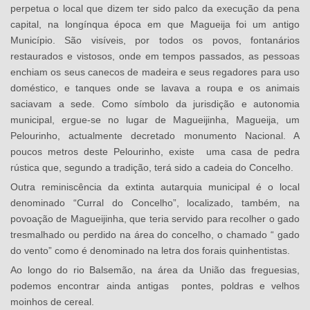
perpetua o local que dizem ter sido palco da execução da pena
capital, na longínqua época em que Magueija foi um antigo
Município. São visíveis, por todos os povos, fontanários
restaurados e vistosos, onde em tempos passados, as pessoas
enchiam os seus canecos de madeira e seus regadores para uso
doméstico, e tanques onde se lavava a roupa e os animais
saciavam a sede. Como símbolo da jurisdição e autonomia
municipal, ergue-se no lugar de Magueijinha, Magueija, um
Pelourinho, actualmente decretado monumento Nacional. A
poucos metros deste Pelourinho, existe uma casa de pedra
rústica que, segundo a tradição, terá sido a cadeia do Concelho.
Outra reminiscência da extinta autarquia municipal é o local
denominado “Curral do Concelho”, localizado, também, na
povoação de Magueijinha, que teria servido para recolher o gado
tresmalhado ou perdido na área do concelho, o chamado “ gado
do vento” como é denominado na letra dos forais quinhentistas.
Ao longo do rio Balsemão, na área da União das freguesias,
podemos encontrar ainda antigas pontes, poldras e velhos
moinhos de cereal.