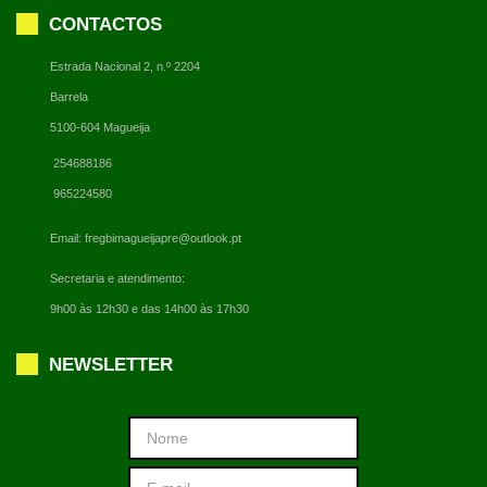
CONTACTOS
Estrada Nacional 2, n.º 2204
Barrela
5100-604 Magueija
254688186
965224580
Email:
fregbimagueijapre@outlook.pt
Secretaria e atendimento:
9h00 às 12h30 e das 14h00 às 17h30
NEWSLETTER