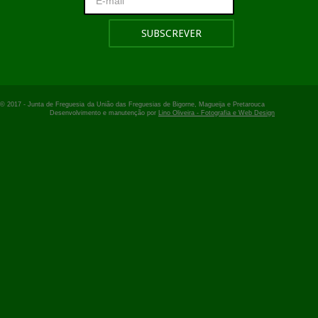
© 2017 -
Junta de Freguesia
da União das Freguesias de Bigorne, Magueija e Pretarouca
Desenvolvimento e manutenção por
Lino Oliveira - Fotografia e Web Design