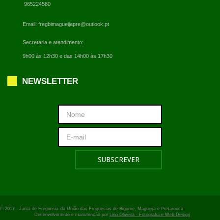
965224580
Email:
fregbimagueijapre@outlook.pt
Secretaria e atendimento:
9h00 às 12h30 e das 14h00 às 17h30
NEWSLETTER
© 2017 -
Junta de Freguesia
da União das Freguesias de Bigorne, Magueija e Pretarouca
Desenvolvimento e manutenção por
Lino Oliveira - Fotografia e Web Design