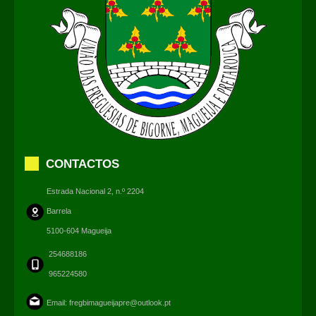
CONTACTOS
Estrada Nacional 2, n.º 2204
Barrela
5100-604 Magueija
254688186
965224580
Email:
fregbimagueijapre@outlook.pt