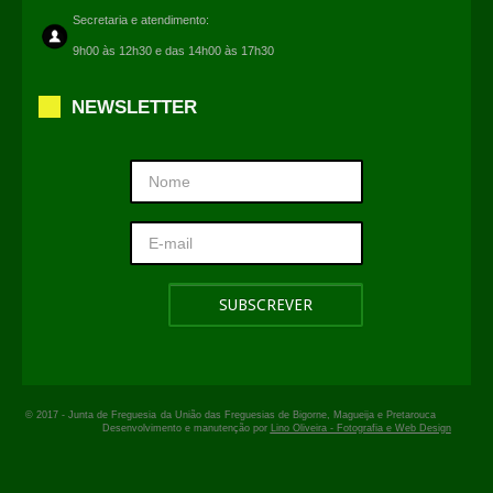
Secretaria e atendimento:
9h00 às 12h30 e das 14h00 às 17h30
NEWSLETTER
© 2017 -
Junta de Freguesia
da União das Freguesias de Bigorne, Magueija e Pretarouca
Desenvolvimento e manutenção por
Lino Oliveira - Fotografia e Web Design