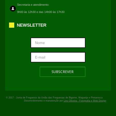
Secretaria e atendimento:
9h00 às 12h30 e das 14h00 às 17h30
NEWSLETTER
© 2017 -
Junta de Freguesia
da União das Freguesias de Bigorne, Magueija e Pretarouca
Desenvolvimento e manutenção por
Lino Oliveira - Fotografia e Web Design