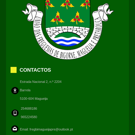
CONTACTOS
Estrada Nacional 2, n.º 2204
Barrela
5100-604 Magueija
254688186
965224580
Email:
fregbimagueijapre@outlook.pt