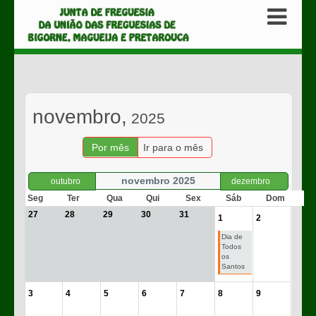
novembro,
2025
Por mês
Ir para o mês
novembro 2025
outubro
dezembro
Seg
Ter
Qua
Qui
Sex
Sáb
Dom
27
28
29
30
31
1
2
Dia de
Todos
os
Santos
3
4
5
6
7
8
9