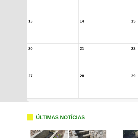
13
14
15
20
21
22
27
28
29
ÚLTIMAS NOTÍCIAS
-