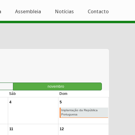
a
Assembleia
Notícias
Contacto
novembro
Sáb
Dom
4
5
Implantação da República
Portuguesa
11
12