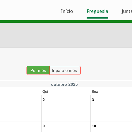
Início
Freguesia
Junt
Por mês
Ir para o mês
outubro 2025
Qui
Sex
2
3
9
10