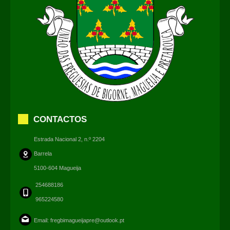
CONTACTOS
Estrada Nacional 2, n.º 2204
Barrela
5100-604 Magueija
254688186
965224580
Email:
fregbimagueijapre@outlook.pt