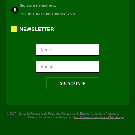
Secretaria e atendimento:
9h00 às 12h30 e das 14h00 às 17h30
NEWSLETTER
© 2017 -
Junta de Freguesia
da União das Freguesias de Bigorne, Magueija e Pretarouca
Desenvolvimento e manutenção por
Lino Oliveira - Fotografia e Web Design