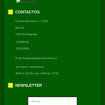
CONTACTOS
Estrada Nacional 2, n.º 2204
Barrela
5100-604 Magueija
254688186
965224580
Email:
fregbimagueijapre@outlook.pt
Secretaria e atendimento:
9h00 às 12h30 e das 14h00 às 17h30
NEWSLETTER