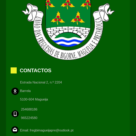
CONTACTOS
Estrada Nacional 2, n.º 2204
Barrela
5100-604 Magueija
254688186
965224580
Email:
fregbimagueijapre@outlook.pt