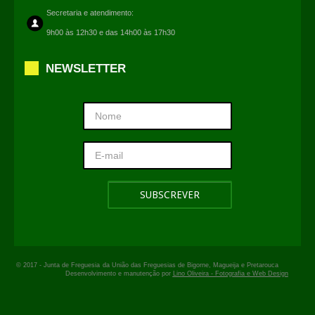
Secretaria e atendimento:
9h00 às 12h30 e das 14h00 às 17h30
NEWSLETTER
© 2017 -
Junta de Freguesia
da União das Freguesias de Bigorne, Magueija e Pretarouca
Desenvolvimento e manutenção por
Lino Oliveira - Fotografia e Web Design