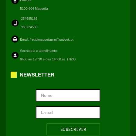
5100-604 Magueija
254688186
965224580
Email:
fregbimagueijapre@outlook.pt
Secretaria e atendimento:
9h00 às 12h30 e das 14h00 às 17h30
NEWSLETTER