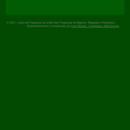
© 2017 -
Junta de Freguesia
da União das Freguesias de Bigorne, Magueija e Pretarouca
Desenvolvimento e manutenção por
Lino Oliveira - Fotografia e Web Design