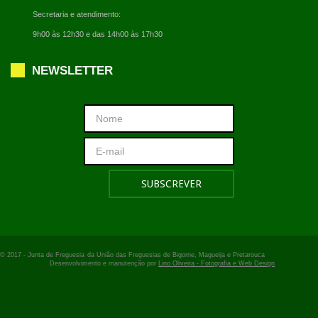
Secretaria e atendimento:
9h00 às 12h30 e das 14h00 às 17h30
NEWSLETTER
© 2017 -
Junta de Freguesia
da União das Freguesias de Bigorne, Magueija e Pretarouca
Desenvolvimento e manutenção por
Lino Oliveira - Fotografia e Web Design