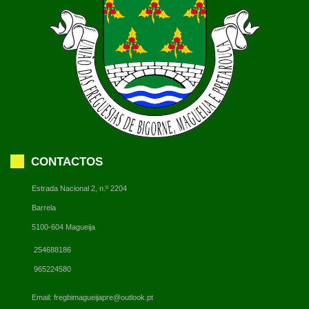
CONTACTOS
Estrada Nacional 2, n.º 2204
Barrela
5100-604 Magueija
254688186
965224580
Email:
fregbimagueijapre@outlook.pt