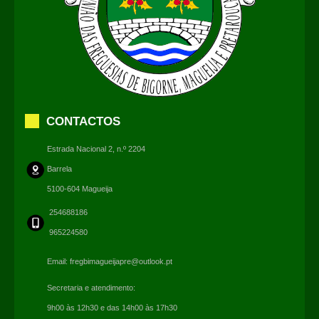
CONTACTOS
Estrada Nacional 2, n.º 2204
Barrela
5100-604 Magueija
254688186
965224580
Email:
fregbimagueijapre@outlook.pt
Secretaria e atendimento:
9h00 às 12h30 e das 14h00 às 17h30