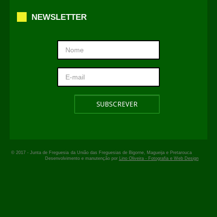
NEWSLETTER
© 2017 -
Junta de Freguesia
da União das Freguesias de Bigorne, Magueija e Pretarouca
Desenvolvimento e manutenção por
Lino Oliveira - Fotografia e Web Design