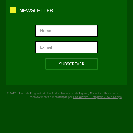
NEWSLETTER
© 2017 -
Junta de Freguesia
da União das Freguesias de Bigorne, Magueija e Pretarouca
Desenvolvimento e manutenção por
Lino Oliveira - Fotografia e Web Design