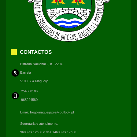
CONTACTOS
Estrada Nacional 2, n.º 2204
Barrela
5100-604 Magueija
254688186
965224580
Email:
fregbimagueijapre@outlook.pt
Secretaria e atendimento:
9h00 às 12h30 e das 14h00 às 17h30