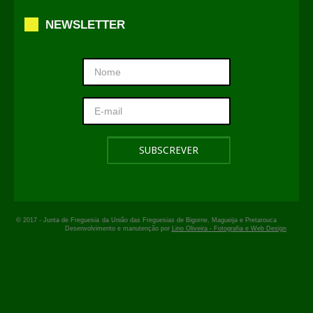
NEWSLETTER
© 2017 -
Junta de Freguesia
da União das Freguesias de Bigorne, Magueija e Pretarouca
Desenvolvimento e manutenção por
Lino Oliveira - Fotografia e Web Design