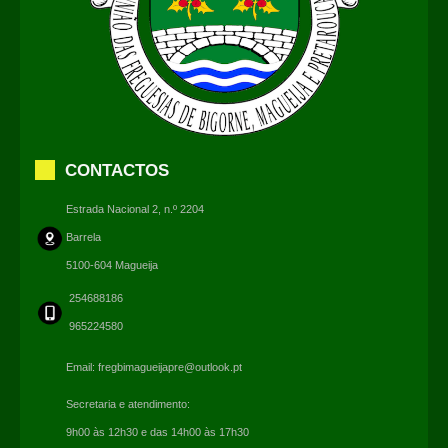
CONTACTOS
Estrada Nacional 2, n.º 2204
Barrela
5100-604 Magueija
254688186
965224580
Email:
fregbimagueijapre@outlook.pt
Secretaria e atendimento:
9h00 às 12h30 e das 14h00 às 17h30