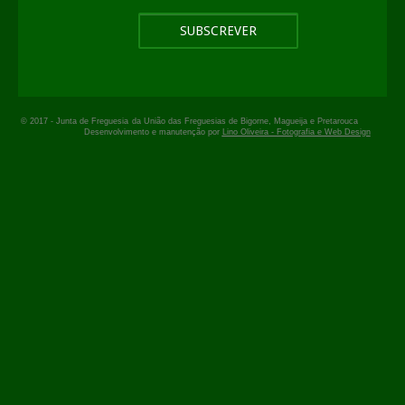
© 2017 -
Junta de Freguesia
da União das Freguesias de Bigorne, Magueija e Pretarouca
Desenvolvimento e manutenção por
Lino Oliveira - Fotografia e Web Design