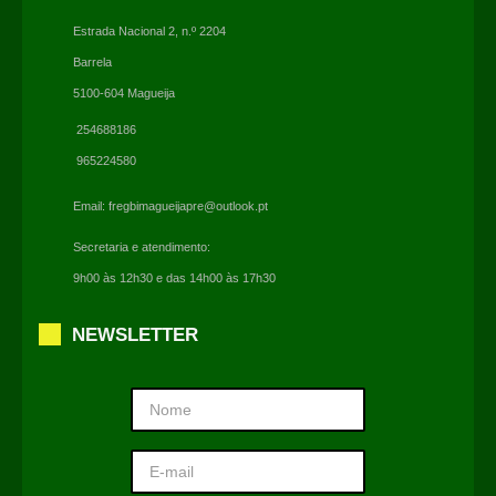
Estrada Nacional 2, n.º 2204
Barrela
5100-604 Magueija
254688186
965224580
Email:
fregbimagueijapre@outlook.pt
Secretaria e atendimento:
9h00 às 12h30 e das 14h00 às 17h30
NEWSLETTER