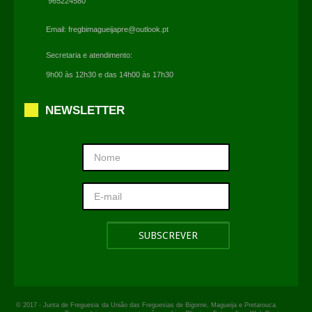
965224580
Email:
fregbimagueijapre@outlook.pt
Secretaria e atendimento:
9h00 às 12h30 e das 14h00 às 17h30
NEWSLETTER
© 2017 -
Junta de Freguesia
da União das Freguesias de Bigorne, Magueija e Pretarouca