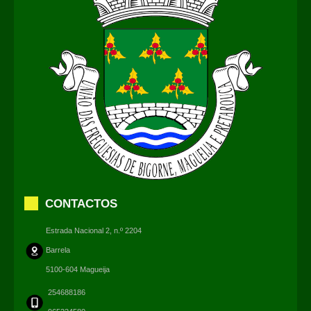
CONTACTOS
Estrada Nacional 2, n.º 2204
Barrela
5100-604 Magueija
254688186