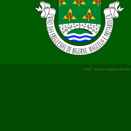
© 2017 -
Junta de Freguesia
da Uniã