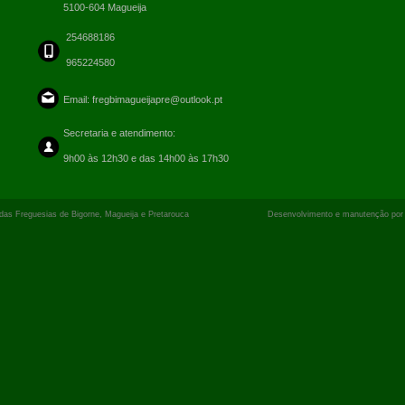
5100-604 Magueija
254688186
965224580
Email:
fregbimagueijapre@outlook.pt
Secretaria e atendimento:
9h00 às 12h30 e das 14h00 às 17h30
o das Freguesias de Bigorne, Magueija e Pretarouca Desenvolvimento e manutenção po